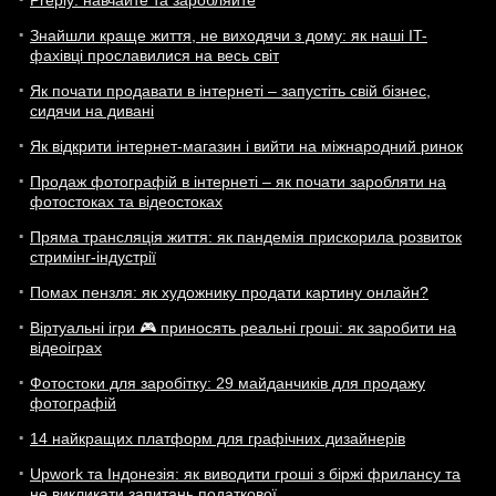
Preply: навчайте та заробляйте
Знайшли краще життя, не виходячи з дому: як наші IT-
фахівці прославилися на весь світ
Як почати продавати в інтернеті – запустіть свій бізнес,
сидячи на дивані
Як відкрити інтернет-магазин і вийти на міжнародний ринок
Продаж фотографій в інтернеті – як почати заробляти на
фотостоках та відеостоках
Пряма трансляція життя: як пандемія прискорила розвиток
стримінг-індустрії
Помах пензля: як художнику продати картину онлайн?
Віртуальні ігри 🎮 приносять реальні гроші: як заробити на
відеоіграх
Фотостоки для заробітку: 29 майданчиків для продажу
фотографій
14 найкращих платформ для графічних дизайнерів
Upwork та Індонезія: як виводити гроші з біржі фрилансу та
не викликати запитань податкової