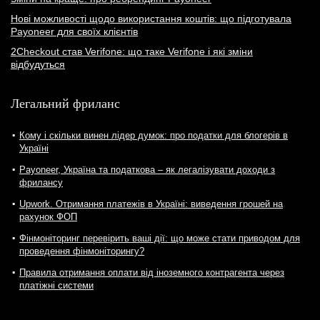
Нові можливості щодо використання коштів: що підготувала
Payoneer для своїх клієнтів
2Checkout став Verifone: що таке Verifone і які зміни
відбудуться
Легальний фриланс
Кому і скільки винен лідер думок: про податки для блогерів в
Україні
Payoneer, Україна та податкова – як легалізувати доходи з
фрилансу
Upwork. Отримання платежів в Україні: виведення грошей на
рахунок ФОП
Фінмоніторинг перевірить ваші дії: що може стати приводом для
проведення фінмоніторингу?
Правила отримання оплати від іноземного контрагента через
платіжні системи