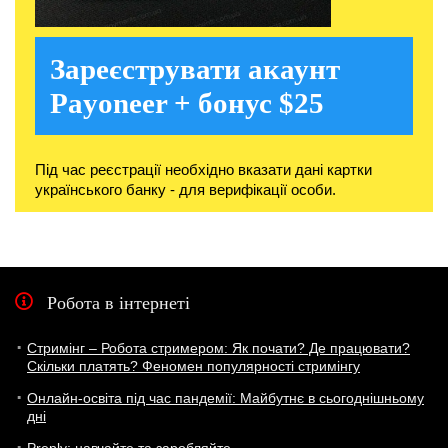
Зареєструвати акаунт
Payoneer + бонус $25
Під час реєстрації необхідно вказати дані картки
українського банку - для верифікації особи.
Робота в інтернеті
Стримінг – Робота стримером: Як почати? Де працювати?
Скільки платять? Феномен популярності стримінгу
Онлайн-освіта під час пандемії: Майбутнє в сьогоднішньому
дні