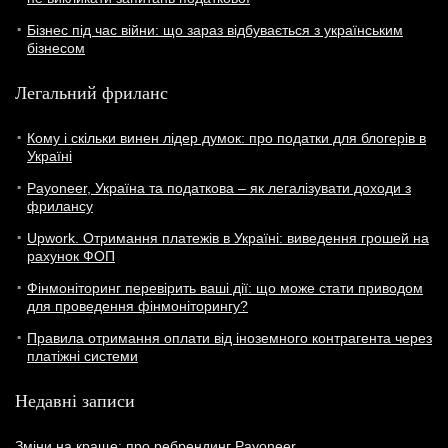
Бізнес під час війни: що зараз відбувається з українським
бізнесом
Легальний фриланс
Кому і скільки винен лідер думок: про податки для блогерів в
Україні
Payoneer, Україна та податкова – як легалізувати доходи з
фрилансу
Upwork. Отримання платежів в Україні: виведення грошей на
рахунок ФОП
Фінмоніторинг перевірить ваші дії: що може стати приводом
для проведення фінмоніторингу?
Правила отримання оплати від іноземного контрагента через
платіжні системи
Недавні записи
Зміни на краще: про ребрендинг Payoneer