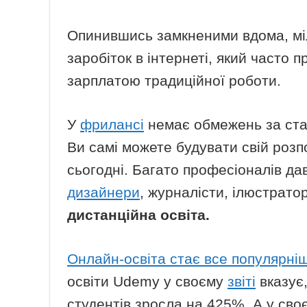
Опинившись замкненими вдома, мі
заробіток в інтернеті, який часто 
зарплатою традиційної роботи.
У
фрилансі
немає обмежень за стат
Ви самі можете будувати свій розп
сьогодні. Багато професіоналів д
дизайнери
, журналісти, ілюстрато
дистанційна освіта.
Онлайн-освіта стає все популярні
освіти Udemy у своєму
звіті
вказує,
студентів зросла на 425%. А у сво