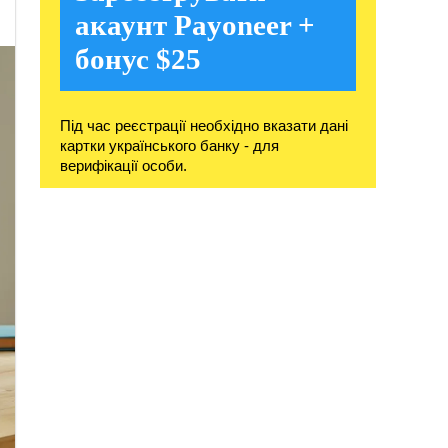
акаунт Payoneer +
бонус $25
Під час реєстрації необхідно вказати дані
картки українського банку - для
верифікації особи.