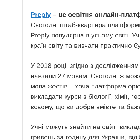
Preply
– це освітня онлайн-платф
Сьогодні штаб-квартира платформи
Preply популярна в усьому світі. У
країн світу та вивчати практично буд
У 2018 році, згідно з дослідженням
навчали 27 мовам. Сьогодні ж можн
мова жестів. І хоча платформа орі
викладати курси з біології, хімії, 
всьому, що ви добре вмієте та баж
Учні можуть знайти на сайті виклад
гривень за годину для України, від 