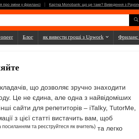
ня про зміни у фрилансі
Картка Monobank: що це таке? Виведення з Payon
yoneer
Блог
як вивести гроші з Upwork
Фриланс
ляйте
ладачів, що дозволяє зручно знаходити
оду. Це не єдина, але одна з найвідоміших
ші сайти для репетиторів – iTalky, TutorMe,
ації з цієї статті вистачить вам, щоб
а посиланням та реєструйтеся як вчитель)
та легко