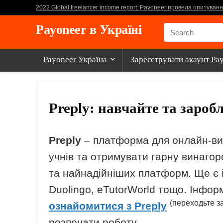
2022 Global freelancer income report: Payoneer провела опитуван
Payoneer в Україні
Payoneer Україна
Зареєструвати акаунт Pa
Preply: навчайте та зароб
Preply
– платформа для онлайн-вик
учнів та отримувати гарну винагор
та найнадійніших платформ. Ще є ін
Duolingo, eTutorWorld тощо. Інформ
(переходьте з
ознайомитися з Preply
розпочати роботу.