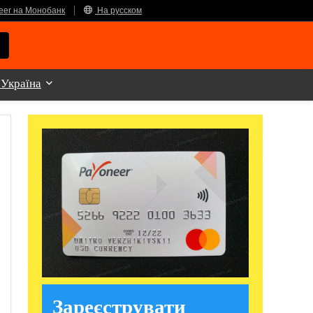
eer на Монобанк
На русском
 Україна
Зареєструвати