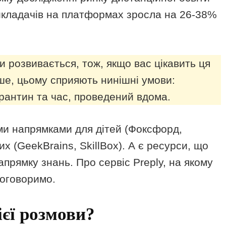
викладачів на платформах зросла на 26-38%
ки розвивається, тож, якщо вас цікавить ця
ше, цьому сприяють нинішні умови:
рантин та час, проведений вдома.
ими напрямками для дітей (Фоксфорд,
их (GeekBrains, SkillBox). А є ресурси, що
прямку знань. Про сервіс Preply, на якому
поговоримо.
ієї розмови?