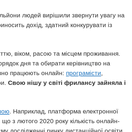
льйони людей вирішили звернути увагу на
приносить дохід, здатний конкурувати із
тю, віком, расою та місцем проживання.
орядок дня та обирати керівництво на
авно працюють онлайн:
програмісти
,
ри.
Свою нішу у світі фрилансу зайняла і
шою
. Наприклад, платформа електронної
 що з лютого 2020 року кількість онлайн-
єму дослідженні ринку дистанційної освіти