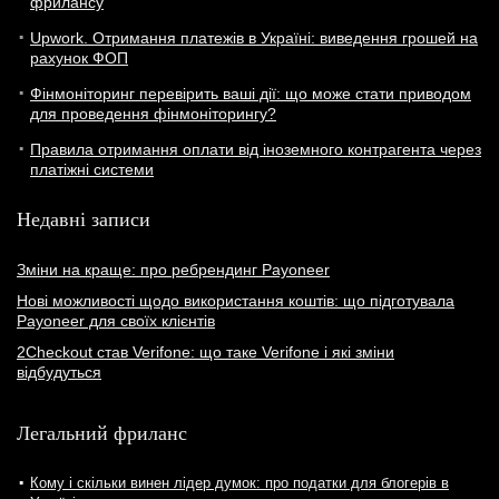
фрилансу
Upwork. Отримання платежів в Україні: виведення грошей на
рахунок ФОП
Фінмоніторинг перевірить ваші дії: що може стати приводом
для проведення фінмоніторингу?
Правила отримання оплати від іноземного контрагента через
платіжні системи
Недавні записи
Зміни на краще: про ребрендинг Payoneer
Нові можливості щодо використання коштів: що підготувала
Payoneer для своїх клієнтів
2Checkout став Verifone: що таке Verifone і які зміни
відбудуться
Легальний фриланс
Кому і скільки винен лідер думок: про податки для блогерів в