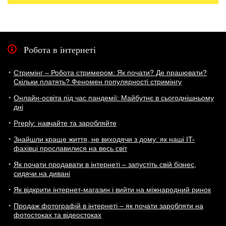
Робота в інтернеті
Стримінг – Робота стримером: Як почати? Де працювати?
Скільки платять? Феномен популярності стримінгу
Онлайн-освіта під час пандемії: Майбутнє в сьогоднішньому
дні
Preply: навчайте та заробляйте
Знайшли краще життя, не виходячи з дому: як наші IT-
фахівці прославилися на весь світ
Як почати продавати в інтернеті – запустіть свій бізнес,
сидячи на дивані
Як відкрити інтернет-магазин і вийти на міжнародний ринок
Продаж фотографій в інтернеті – як почати заробляти на
фотостоках та відеостоках