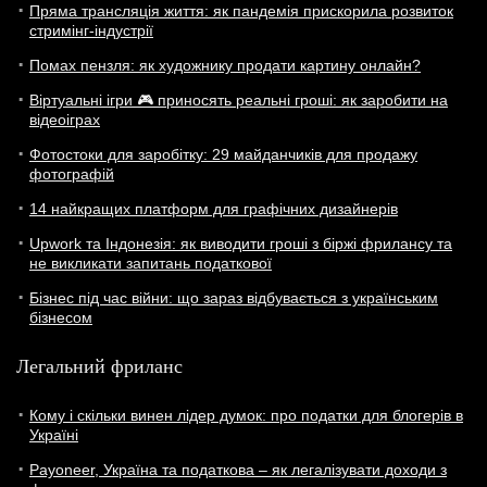
Пряма трансляція життя: як пандемія прискорила розвиток
стримінг-індустрії
Помах пензля: як художнику продати картину онлайн?
Віртуальні ігри 🎮 приносять реальні гроші: як заробити на
відеоіграх
Фотостоки для заробітку: 29 майданчиків для продажу
фотографій
14 найкращих платформ для графічних дизайнерів
Upwork та Індонезія: як виводити гроші з біржі фрилансу та
не викликати запитань податкової
Бізнес під час війни: що зараз відбувається з українським
бізнесом
Легальний фриланс
Кому і скільки винен лідер думок: про податки для блогерів в
Україні
Payoneer, Україна та податкова – як легалізувати доходи з