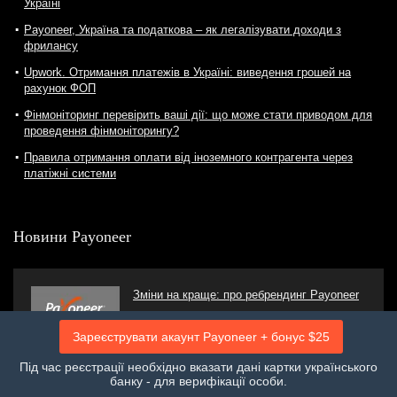
Україні
Payoneer, Україна та податкова – як легалізувати доходи з
фрилансу
Upwork. Отримання платежів в Україні: виведення грошей на
рахунок ФОП
Фінмоніторинг перевірить ваші дії: що може стати приводом для
проведення фінмоніторингу?
Правила отримання оплати від іноземного контрагента через
платіжні системи
Новини Payoneer
Зміни на краще: про ребрендинг Payoneer
Зареєструвати акаунт Payoneer + бонус $25
Під час реєстрації необхідно вказати дані картки українського
банку - для верифікації особи.