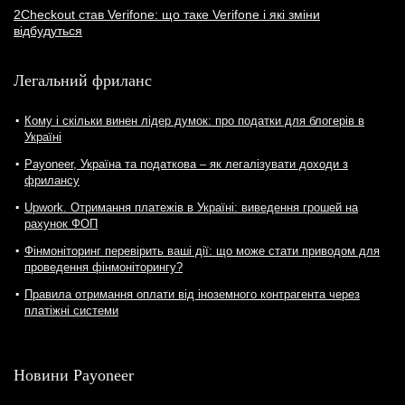
2Checkout став Verifone: що таке Verifone і які зміни
відбудуться
Легальний фриланс
Кому і скільки винен лідер думок: про податки для блогерів в
Україні
Payoneer, Україна та податкова – як легалізувати доходи з
фрилансу
Upwork. Отримання платежів в Україні: виведення грошей на
рахунок ФОП
Фінмоніторинг перевірить ваші дії: що може стати приводом для
проведення фінмоніторингу?
Правила отримання оплати від іноземного контрагента через
платіжні системи
Новини Payoneer