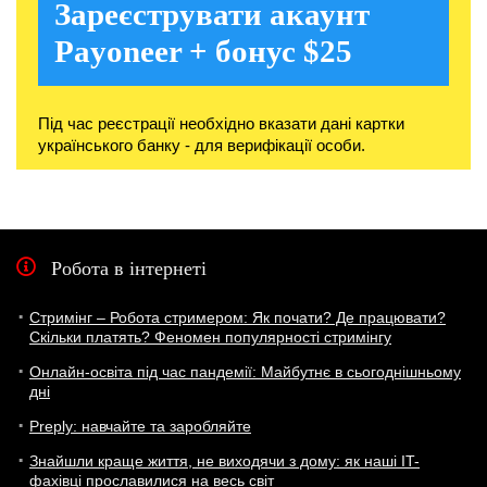
Зареєструвати акаунт
Payoneer + бонус $25
Під час реєстрації необхідно вказати дані картки
українського банку - для верифікації особи.
Робота в інтернеті
Стримінг – Робота стримером: Як почати? Де працювати?
Скільки платять? Феномен популярності стримінгу
Онлайн-освіта під час пандемії: Майбутнє в сьогоднішньому
дні
Preply: навчайте та заробляйте
Знайшли краще життя, не виходячи з дому: як наші IT-
фахівці прославилися на весь світ