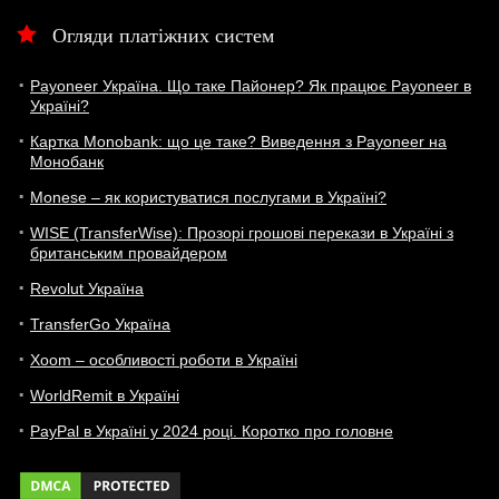
Огляди платіжних систем
Payoneer Україна. Що таке Пайонер? Як працює Payoneer в
Україні?
Картка Monobank: що це таке? Виведення з Payoneer на
Монобанк
Monese – як користуватися послугами в Україні?
WISE (TransferWise): Прозорі грошові перекази в Україні з
британським провайдером
Revolut Україна
TransferGo Україна
Xoom – особливості роботи в Україні
WorldRemit в Україні
PayPal в Україні у 2024 році. Коротко про головне