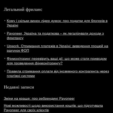
Легальний фриланс
Кому і скільки винен лідер думок: про податки для блогерів в
Україні
Payoneer, Україна та податкова – як легалізувати доходи з
фрилансу
Upwork. Отримання платежів в Україні: виведення грошей на
рахунок ФОП
Фінмоніторинг перевірить ваші дії: що може стати приводом
для проведення фінмоніторингу?
Правила отримання оплати від іноземного контрагента через
платіжні системи
Недавні записи
Зміни на краще: про ребрендинг Payoneer
Нові можливості щодо використання коштів: що підготувала
Payoneer для своїх клієнтів