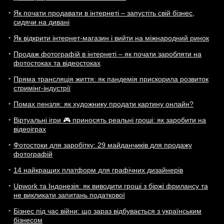
Як почати продавати в інтернеті – запустіть свій бізнес,
сидячи на дивані
Як відкрити інтернет-магазин і вийти на міжнародний ринок
Продаж фотографій в інтернеті – як почати заробляти на
фотостоках та відеостоках
Пряма трансляція життя: як пандемія прискорила розвиток
стримінг-індустрії
Помах пензля: як художнику продати картину онлайн?
Віртуальні ігри 🎮 приносять реальні гроші: як заробити на
відеоіграх
Фотостоки для заробітку: 29 майданчиків для продажу
фотографій
14 найкращих платформ для графічних дизайнерів
Upwork та Індонезія: як виводити гроші з біржі фрилансу та
не викликати запитань податкової
Бізнес під час війни: що зараз відбувається з українським
бізнесом