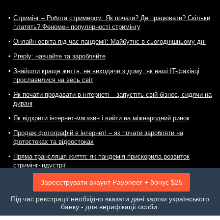
Стримінг – Робота стримером: Як почати? Де працювати? Скільки
платять? Феномен популярності стримінгу
Онлайн-освіта під час пандемії: Майбутнє в сьогоднішньому дні
Preply: навчайте та заробляйте
Знайшли краще життя, не виходячи з дому: як наші IT-фахівці
прославилися на весь світ
Як почати продавати в інтернеті – запустіть свій бізнес, сидячи на
дивані
Як відкрити інтернет-магазин і вийти на міжнародний ринок
Продаж фотографій в інтернеті – як почати заробляти на
фотостоках та відеостоках
Пряма трансляція життя: як пандемія прискорила розвиток
стримінг-індустрії
Помах пензля: як художнику продати картину онлайн?
Зареєструвати акаунт Payoneer + бонус $25
Віртуальні ігри 🎮 приносять реальні гроші: як заробити на
Під час реєстрації необхідно вказати дані картки українського
відеоіграх
банку - для верифікації особи.
Фотостоки для заробітку: 29 майданчиків для продажу