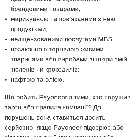
брендовими товарами;
марихуаною та пов’язаними з нею
продуктами;
неліцензованими послугами MBS;
незаконною торгівлею живими
тваринами або виробами зі шкіри змій,
тюленів чи крокодилів;
нафтою та олією.
Що робить Payoneer з тими, хто порушив
закон або правила компанії? До
порушень вона ставиться досить
серйозно: якщо Payoneer підозрює або