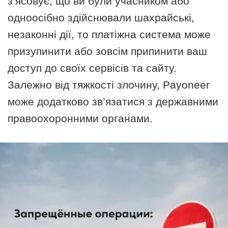
з’ясовує, що ви були учасником або
одноосібно здійснювали шахрайські,
незаконні дії, то платіжна система може
призупинити або зовсім припинити ваш
доступ до своїх сервісів та сайту.
Залежно від тяжкості злочину, Payoneer
може додатково зв’язатися з державними
правоохоронними органами.