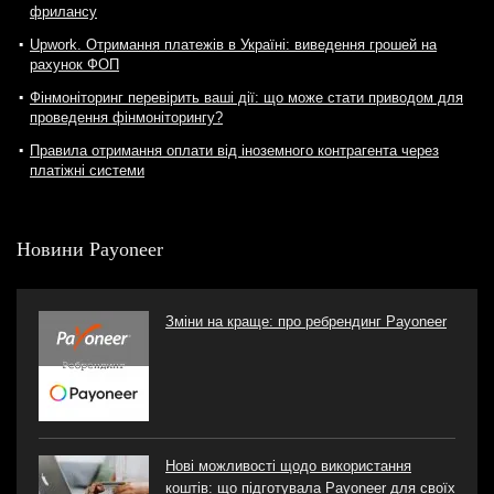
фрилансу
Upwork. Отримання платежів в Україні: виведення грошей на
рахунок ФОП
Фінмоніторинг перевірить ваші дії: що може стати приводом для
проведення фінмоніторингу?
Правила отримання оплати від іноземного контрагента через
платіжні системи
Новини Payoneer
Зміни на краще: про ребрендинг Payoneer
Нові можливості щодо використання
коштів: що підготувала Payoneer для своїх