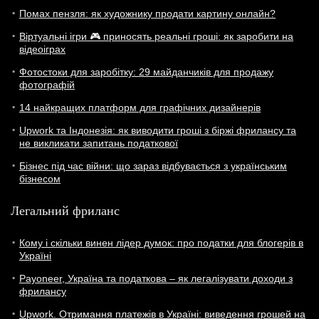
Помах пензля: як художнику продати картину онлайн?
Віртуальні ігри 🎮 приносять реальні гроші: як заробити на
відеоіграх
Фотостоки для заробітку: 29 майданчиків для продажу
фотографій
14 найкращих платформ для графічних дизайнерів
Upwork та Індонезія: як виводити гроші з біржі фрилансу та
не викликати запитань податкової
Бізнес під час війни: що зараз відбувається з українським
бізнесом
Легальний фриланс
Кому і скільки винен лідер думок: про податки для блогерів в
Україні
Payoneer, Україна та податкова – як легалізувати доходи з
фрилансу
Upwork. Отримання платежів в Україні: виведення грошей на