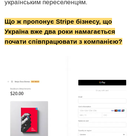
українським переселенцям.
Що ж пропонує Stripe бізнесу, що
Україна вже два роки намагається
почати співпрацювати з компанією?