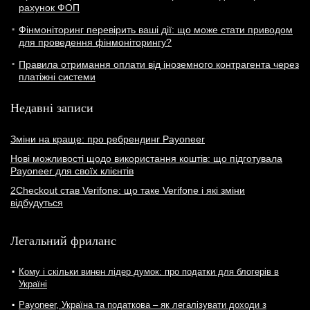
рахунок ФОП
Фінмоніторинг перевірить ваші дії: що може стати приводом
для проведення фінмоніторингу?
Правила отримання оплати від іноземного контрагента через
платіжні системи
Недавні записи
Зміни на краще: про ребрендинг Payoneer
Нові можливості щодо використання коштів: що підготувала
Payoneer для своїх клієнтів
2Checkout став Verifone: що таке Verifone і які зміни
відбудуться
Легальний фриланс
Кому і скільки винен лідер думок: про податки для блогерів в
Україні
Payoneer, Україна та податкова – як легалізувати доходи з