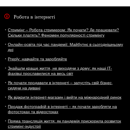
Робота в інтернеті
Стримінг – Робота стримером: Як почати? Де працювати?
Скільки платять? Феномен популярності стримінгу
Онлайн-освіта під час пандемії: Майбутнє в сьогоднішньому
дні
Preply: навчайте та заробляйте
Знайшли краще життя, не виходячи з дому: як наші IT-
фахівці прославилися на весь світ
Як почати продавати в інтернеті – запустіть свій бізнес,
сидячи на дивані
Як відкрити інтернет-магазин і вийти на міжнародний ринок
Продаж фотографій в інтернеті – як почати заробляти на
фотостоках та відеостоках
Пряма трансляція життя: як пандемія прискорила розвиток
стримінг-індустрії