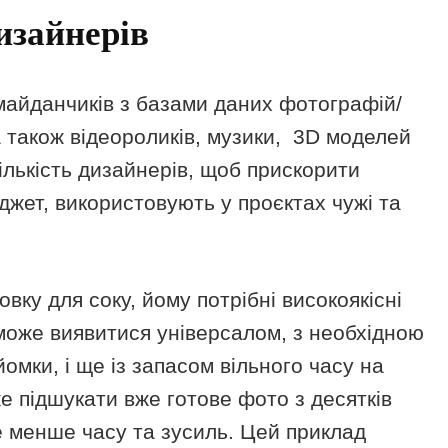
изайнерів
о майданчиків з базами даних фотографій/
 також відеороликів, музики, 3D моделей
ількість дизайнерів, щоб прискорити
джет, використовують у проєктах чужі та
вку для соку, йому потрібні високоякісні
 може виявитися універсалом, з необхідною
омки, і ще із запасом вільного часу на
е підшукати вже готове фото з десятків
е менше часу та зусиль. Цей приклад