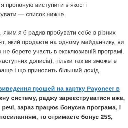
е я пропоную виступити в якості
ікувати — список нижче.
, яким я б радив пробувати себе в різних
ент, який продаєте на одному майданчику, ви
 не берете участь в ексклюзивній програмі,
аступних дописів), тільки так ви зможете
раще і що приносить більший дохід.
виведення грошей на картку Payoneer в
жну систему, раджу зареєструватися вже,
о речі, зараз працює бонусна програма, і
посиланням, то отримаєте бонус 25$,