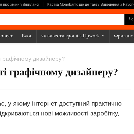
ня про зміни у фрилансі
Картка Monobank: що це таке? Виведення з Payon
yoneer
Блог
як вивести гроші з Upwork
Фриланс
і графічному дизайнеру?
ті графічному дизайнеру?
с, у якому інтернет доступний практично
ідкриваються нові можливості заробітку,