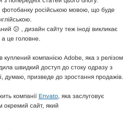
ій з попередніх статей цього блогу.
 фотобанку російською мовою, що буде
нглійською.
ий 😕 , дизайн сайту теж іноді викликає
 а це головне.
 куплений компанією Adobe, яка з релізом
дила швидкий доступ до стоку одразу з
і, думаю, призведе до зростання продажів.
ить компанії
Envato
, яка заслуговує
м окремий сайт, який