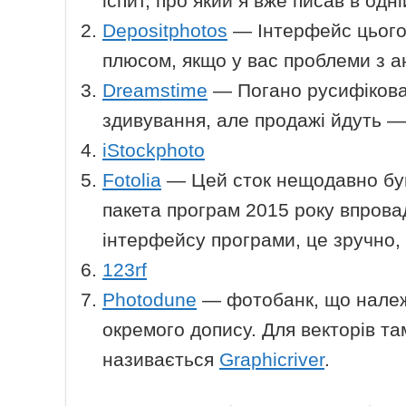
іспит, про який я вже писав в одн
Depositphotos
— Інтерфейс цього
плюсом, якщо у вас проблеми з а
Dreamstime
— Погано русифікован
здивування, але продажі йдуть —
iStockphoto
Fotolia
— Цей сток нещодавно був
пакета програм 2015 року впрова
інтерфейсу програми, це зручно, 
123rf
Photodune
— фотобанк, що належ
окремого допису. Для векторів та
називається
Graphicriver
.