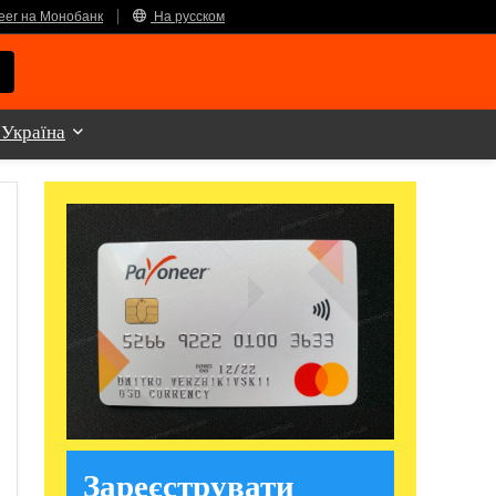
eer на Монобанк
На русском
 Україна
Зареєструвати