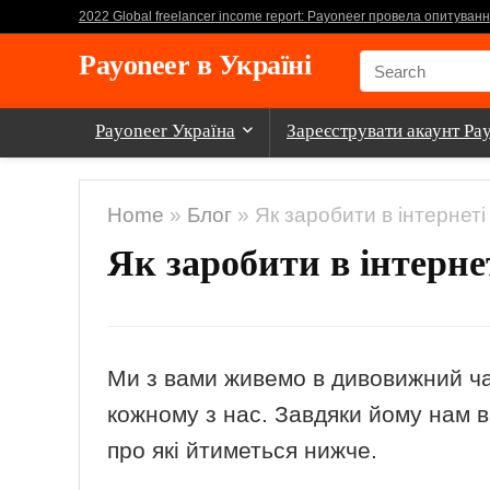
2022 Global freelancer income report: Payoneer провела опитуван
Payoneer в Україні
Payoneer Україна
Зареєструвати акаунт Pa
Home
»
Блог
»
Як заробити в інтернет
Як заробити в інтерне
Ми з вами живемо в дивовижний ча
кожному з нас. Завдяки йому нам в
про які йтиметься нижче.