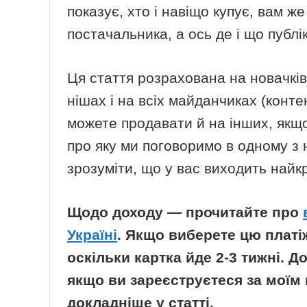
показує, хто і навіщо купує, вам ж
постачальника, а ось де і що публ
Ця стаття розрахована на новачків
нішах і на всіх майданчиках (конт
можете продавати й на інших, якщо
про яку ми поговоримо в одному з н
зрозуміти, що у вас виходить найк
Щодо доходу — прочитайте про
Україні
. Якщо виберете цю платі
оскільки картка йде 2-3 тижні. Д
якщо ви зареєструєтеся за моїм 
докладніше у статті.