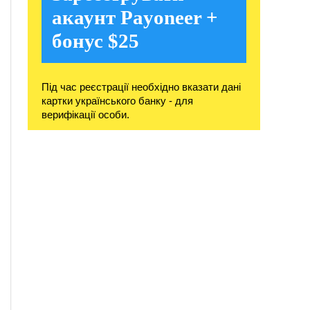
акаунт Payoneer +
бонус $25
Під час реєстрації необхідно вказати дані
картки українського банку - для
верифікації особи.